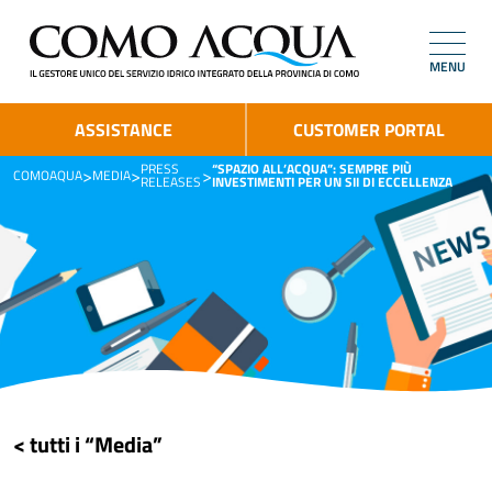
MENU
ASSISTANCE
CUSTOMER PORTAL
PRESS
“SPAZIO ALL’ACQUA”: SEMPRE PIÙ
>
>
>
COMOAQUA
MEDIA
RELEASES
INVESTIMENTI PER UN SII DI ECCELLENZA
< tutti i “Media”