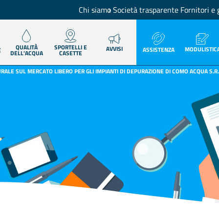
Chi siamo
Società trasparente
Fornitori e 
QUALITÀ
SPORTELLI E
AVVISI
MODULISTIC
ASSISTENZA
E
DELL’ACQUA
CASETTE
RALE SUL MERCATO LIBERO PER GLI IMPIANTI DI DEPURAZIONE DI COMO ACQUA S.R.