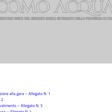
one alla gara – Allegato N. 1
 2
valimento – Allegato N. 3
tura – Allegato N. 4