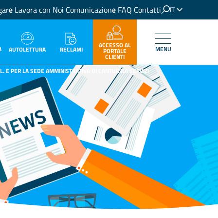
gare
Lavora con Noi
Comunicazione
FAQ
Contatti
IT
EN
ACCESSO AL
A
MENU
RECLAMI
AUTOLETTURA
PORTALE
CLIENTI
L. E PER LA SEDE AMMINISTRATIVA DI CANTURINA SERVIZI