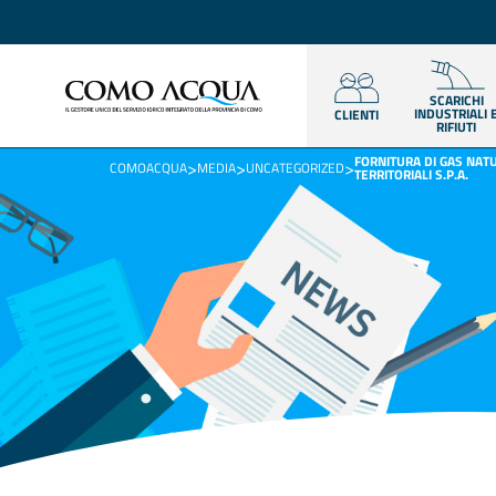
SCARICHI
INDUSTRIALI 
CLIENTI
RIFIUTI
FORNITURA DI GAS NATU
>
>
>
COMOACQUA
MEDIA
UNCATEGORIZED
TERRITORIALI S.P.A.