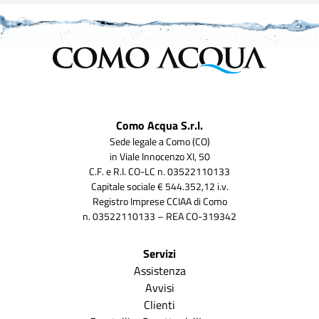
Como Acqua S.r.l.
Sede legale a Como (CO)
in Viale Innocenzo XI, 50
C.F. e R.I. CO-LC n. 03522110133
Capitale sociale € 544.352,12 i.v.
Registro Imprese CCIAA di Como
n. 03522110133 – REA CO-319342
Servizi
Assistenza
Avvisi
Clienti