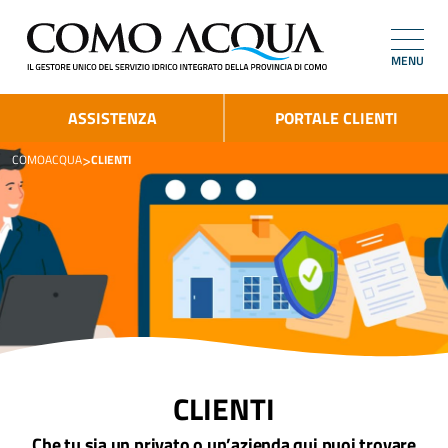
MENU
ASSISTENZA
PORTALE CLIENTI
>
COMOACQUA
CLIENTI
CLIENTI
Che tu sia un privato o un’azienda qui puoi trovare