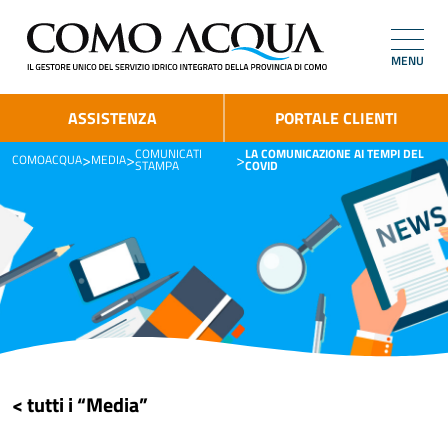
MENU
ASSISTENZA
PORTALE CLIENTI
COMUNICATI
LA COMUNICAZIONE AI TEMPI DEL
>
>
>
COMOACQUA
MEDIA
STAMPA
COVID
< tutti i “Media”