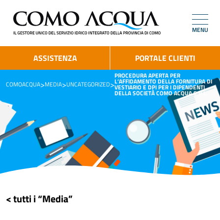
MENU
ASSISTENZA
PORTALE CLIENTI
PROCEDURA APERTA PER
L’AFFIDAMENTO DELLA FORNITURA DI
>
>
>
COMOACQUA
MEDIA
UNCATEGORIZED
VESTIARIO E DPI PER I DIPENDENTI
DELLA SOCIETÀ COMO ACQUA S.R.L.
< tutti i “Media”