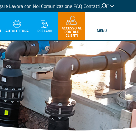
gare
Lavora con Noi
Comunicazione
FAQ
Contatti
IT
EN
ACCESSO AL
A
MENU
RECLAMI
AUTOLETTURA
PORTALE
CLIENTI