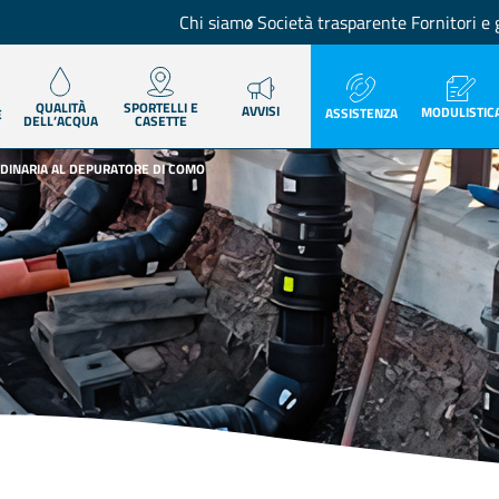
Chi siamo
Società trasparente
Fornitori e 
QUALITÀ
SPORTELLI E
AVVISI
MODULISTIC
ASSISTENZA
E
DELL’ACQUA
CASETTE
DINARIA AL DEPURATORE DI COMO