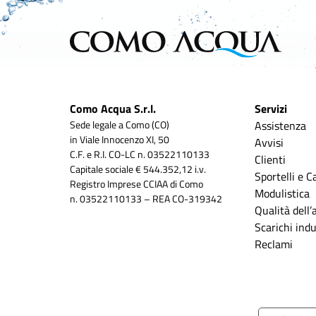
Como Acqua S.r.l.
Servizi
Sede legale a Como (CO)
Assistenza
in Viale Innocenzo XI, 50
Avvisi
C.F. e R.I. CO-LC n. 03522110133
Clienti
Capitale sociale € 544.352,12 i.v.
Sportelli e C
Registro Imprese CCIAA di Como
Modulistica
n. 03522110133 – REA CO-319342
Qualità dell
Scarichi indus
Reclami