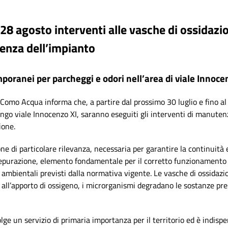
l 28 agosto interventi alle vasche di ossidazi
ienza dell’impianto
mporanei per parcheggi e odori nell’area di viale Innoce
 Como Acqua informa che, a partire dal prossimo
30 luglio
e fino a
ngo viale Innocenzo XI, saranno eseguiti gli
interventi di manuten
zione
.
one di particolare rilevanza, necessaria per garantire la continuità e
depurazione, elemento fondamentale per il corretto funzionamento d
 ambientali previsti dalla normativa vigente. Le vasche di ossidazio
e all’apporto di ossigeno, i microrganismi degradano le sostanze pr
ge un servizio di primaria importanza per il territorio ed è indispe