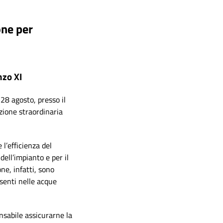
one per
nzo XI
l
28 agosto
, presso il
zione straordinaria
 l’efficienza del
ell’impianto e per il
ne, infatti, sono
esenti nelle acque
nsabile assicurarne la