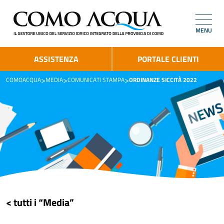
MENU
ASSISTENZA
PORTALE CLIENTI
>
>
>
COMOACQUA
MEDIA
COMUNICATI STAMPA
ORDINANZE SICCITÀ 2022
< tutti i “Media”