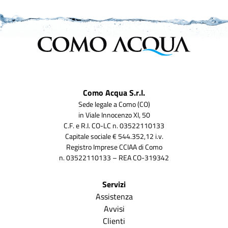
Como Acqua S.r.l.
Sede legale a Como (CO)
in Viale Innocenzo XI, 50
C.F. e R.I. CO-LC n. 03522110133
Capitale sociale € 544.352,12 i.v.
Registro Imprese CCIAA di Como
n. 03522110133 – REA CO-319342
Servizi
Assistenza
Avvisi
Clienti