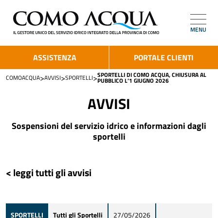
MENU
ASSISTENZA
PORTALE CLIENTI
SPORTELLI DI COMO ACQUA, CHIUSURA AL
>
>
>
COMOACQUA
AVVISI
SPORTELLI
PUBBLICO L’1 GIUGNO 2026
AVVISI
Sospensioni del servizio idrico e informazioni dagli
sportelli
< leggi tutti gli avvisi
SPORTELLI
Tutti gli Sportelli
27/05/2026