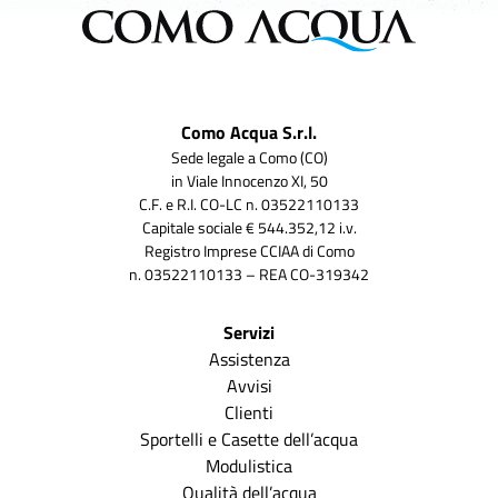
Como Acqua S.r.l.
Sede legale a Como (CO)
in Viale Innocenzo XI, 50
C.F. e R.I. CO-LC n. 03522110133
Capitale sociale € 544.352,12 i.v.
Registro Imprese CCIAA di Como
n. 03522110133 – REA CO-319342
Servizi
Assistenza
Avvisi
Clienti
Sportelli e Casette dell’acqua
Modulistica
Qualità dell’acqua