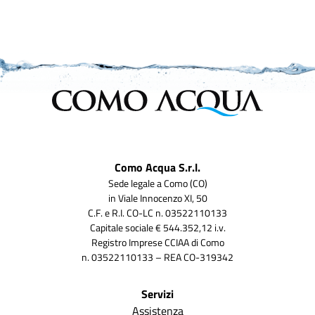
Como Acqua S.r.l.
Sede legale a Como (CO)
in Viale Innocenzo XI, 50
C.F. e R.I. CO-LC n. 03522110133
Capitale sociale € 544.352,12 i.v.
Registro Imprese CCIAA di Como
n. 03522110133 – REA CO-319342
Servizi
Assistenza