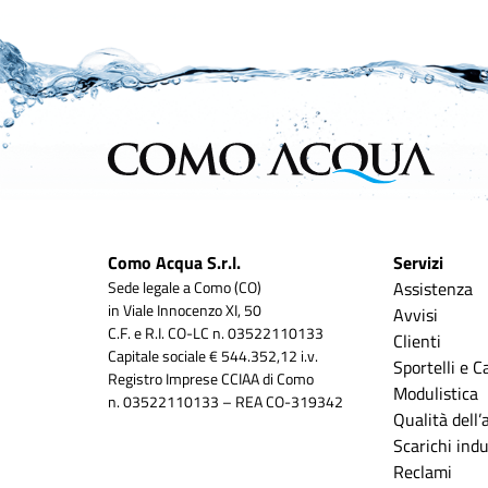
Como Acqua S.r.l.
Servizi
Sede legale a Como (CO)
Assistenza
in Viale Innocenzo XI, 50
Avvisi
C.F. e R.I. CO-LC n. 03522110133
Clienti
Capitale sociale € 544.352,12 i.v.
Sportelli e C
Registro Imprese CCIAA di Como
Modulistica
n. 03522110133 – REA CO-319342
Qualità dell
Scarichi indus
Reclami