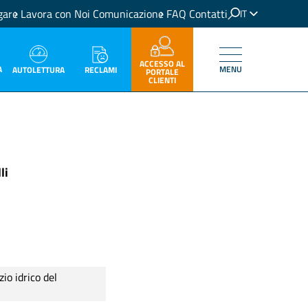
gare
Lavora con Noi
Comunicazione
FAQ
Contatti
IT
EN
ACCESSO AL
A
MENU
RECLAMI
AUTOLETTURA
PORTALE
CLIENTI
li
o idrico del