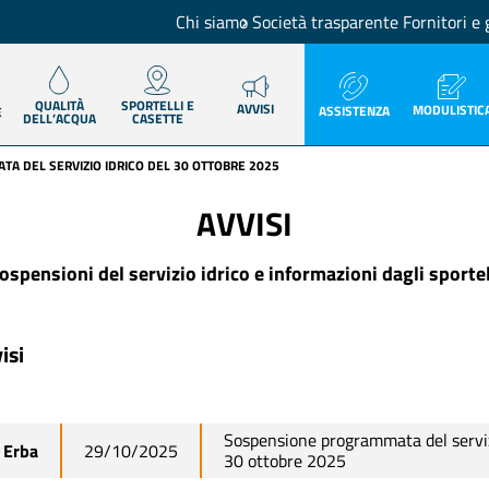
Chi siamo
Società trasparente
Fornitori e 
QUALITÀ
SPORTELLI E
AVVISI
MODULISTIC
ASSISTENZA
E
DELL’ACQUA
CASETTE
A DEL SERVIZIO IDRICO DEL 30 OTTOBRE 2025
AVVISI
ospensioni del servizio idrico e informazioni dagli sportel
isi
Sospensione programmata del servizi
Erba
29/10/2025
30 ottobre 2025