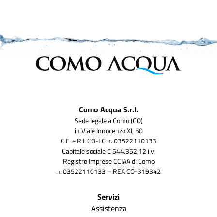
Como Acqua S.r.l.
Sede legale a Como (CO)
in Viale Innocenzo XI, 50
C.F. e R.I. CO-LC n. 03522110133
Capitale sociale € 544.352,12 i.v.
Registro Imprese CCIAA di Como
n. 03522110133 – REA CO-319342
Servizi
Assistenza