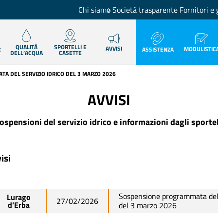
Chi siamo
Società trasparente
Fornitori e 
QUALITÀ
SPORTELLI E
AVVISI
MODULISTIC
ASSISTENZA
E
DELL’ACQUA
CASETTE
A DEL SERVIZIO IDRICO DEL 3 MARZO 2026
AVVISI
ospensioni del servizio idrico e informazioni dagli sportel
isi
Sospensione programmata del s
Lurago
27/02/2026
d’Erba
del 3 marzo 2026