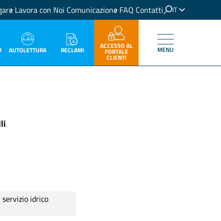
gare
Lavora con Noi
Comunicazione
FAQ
Contatti
IT
EN
ACCESSO AL
A
MENU
RECLAMI
AUTOLETTURA
PORTALE
CLIENTI
li
ervizio idrico