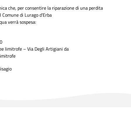
a che, per consentire la riparazione di una perdita
del Comune di Lurago d’Erba
cqua verrà sospesa:
00
ee limitrofe – Via Degli Artigiani da
limitrofe
disagio