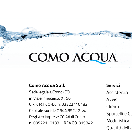
Como Acqua S.r.l.
Servizi
Sede legale a Como (CO)
Assistenza
in Viale Innocenzo XI, 50
Avvisi
C.F. e R.I. CO-LC n. 03522110133
Clienti
Capitale sociale € 544.352,12 i.v.
Sportelli e C
Registro Imprese CCIAA di Como
Modulistica
n. 03522110133 – REA CO-319342
Qualità dell