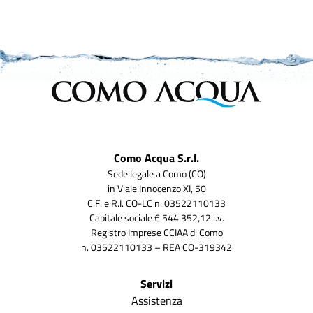
Como Acqua S.r.l.
Sede legale a Como (CO)
in Viale Innocenzo XI, 50
C.F. e R.I. CO-LC n. 03522110133
Capitale sociale € 544.352,12 i.v.
Registro Imprese CCIAA di Como
n. 03522110133 – REA CO-319342
Servizi
Assistenza