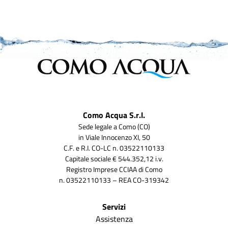
Como Acqua S.r.l.
Sede legale a Como (CO)
in Viale Innocenzo XI, 50
C.F. e R.I. CO-LC n. 03522110133
Capitale sociale € 544.352,12 i.v.
Registro Imprese CCIAA di Como
n. 03522110133 – REA CO-319342
Servizi
Assistenza