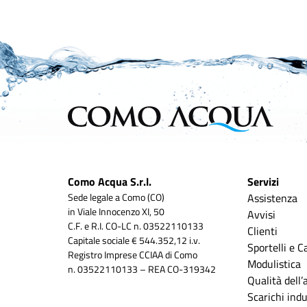
Como Acqua S.r.l.
Servizi
Sede legale a Como (CO)
Assistenza
in Viale Innocenzo XI, 50
Avvisi
C.F. e R.I. CO-LC n. 03522110133
Clienti
Capitale sociale € 544.352,12 i.v.
Sportelli e C
Registro Imprese CCIAA di Como
Modulistica
n. 03522110133 – REA CO-319342
Qualità dell
Scarichi indus