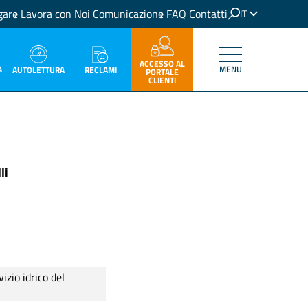
gare
Lavora con Noi
Comunicazione
FAQ
Contatti
IT
EN
ACCESSO AL
A
MENU
RECLAMI
AUTOLETTURA
PORTALE
CLIENTI
li
zio idrico del