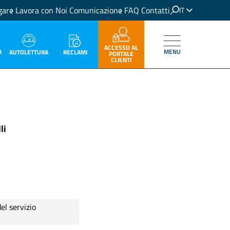
gare
Lavora con Noi
Comunicazione
FAQ
Contatti
IT
EN
ACCESSO AL
A
MENU
RECLAMI
AUTOLETTURA
PORTALE
CLIENTI
li
l servizio