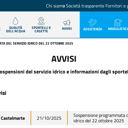
Chi siamo
Società trasparente
Fornitori e 
QUALITÀ
SPORTELLI E
AVVISI
MODULISTIC
ASSISTENZA
E
DELL’ACQUA
CASETTE
A DEL SERVIZIO IDRICO DEL 22 OTTOBRE 2025
AVVISI
ospensioni del servizio idrico e informazioni dagli sportel
isi
Sospensione programmata de
Castelmarte
21/10/2025
idrico del 22 ottobre 2025