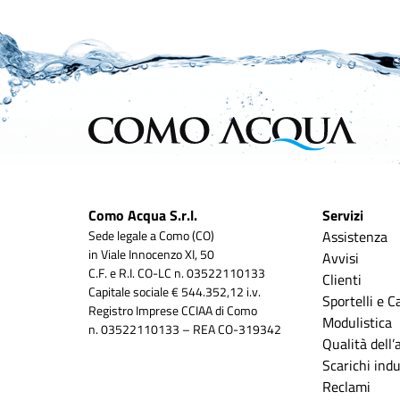
Como Acqua S.r.l.
Servizi
Sede legale a Como (CO)
Assistenza
in Viale Innocenzo XI, 50
Avvisi
C.F. e R.I. CO-LC n. 03522110133
Clienti
Capitale sociale € 544.352,12 i.v.
Sportelli e C
Registro Imprese CCIAA di Como
Modulistica
n. 03522110133 – REA CO-319342
Qualità dell
Scarichi indus
Reclami