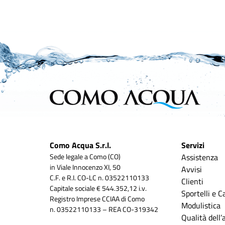
Como Acqua S.r.l.
Servizi
Sede legale a Como (CO)
Assistenza
in Viale Innocenzo XI, 50
Avvisi
C.F. e R.I. CO-LC n. 03522110133
Clienti
Capitale sociale € 544.352,12 i.v.
Sportelli e C
Registro Imprese CCIAA di Como
Modulistica
n. 03522110133 – REA CO-319342
Qualità dell