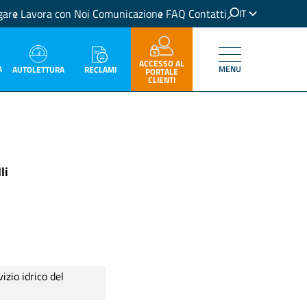
gare
Lavora con Noi
Comunicazione
FAQ
Contatti
IT
EN
ACCESSO AL
A
MENU
RECLAMI
AUTOLETTURA
PORTALE
CLIENTI
li
zio idrico del