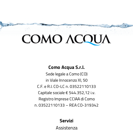
Como Acqua S.r.l.
Sede legale a Como (CO)
in Viale Innocenzo XI, 50
C.F. e R.I. CO-LC n. 03522110133
Capitale sociale € 544.352,12 i.v.
Registro Imprese CCIAA di Como
n. 03522110133 – REA CO-319342
Servizi
Assistenza