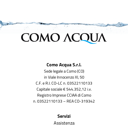
Como Acqua S.r.l.
Sede legale a Como (CO)
in Viale Innocenzo XI, 50
C.F. e R.I. CO-LC n. 03522110133
Capitale sociale € 544.352,12 i.v.
Registro Imprese CCIAA di Como
n. 03522110133 – REA CO-319342
Servizi
Assistenza