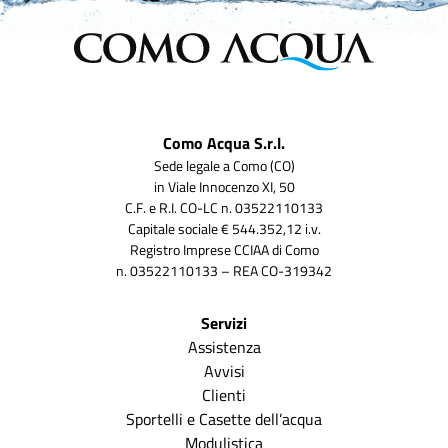
Como Acqua S.r.l.
Sede legale a Como (CO)
in Viale Innocenzo XI, 50
C.F. e R.I. CO-LC n. 03522110133
Capitale sociale € 544.352,12 i.v.
Registro Imprese CCIAA di Como
n. 03522110133 – REA CO-319342
Servizi
Assistenza
Avvisi
Clienti
Sportelli e Casette dell’acqua
Modulistica