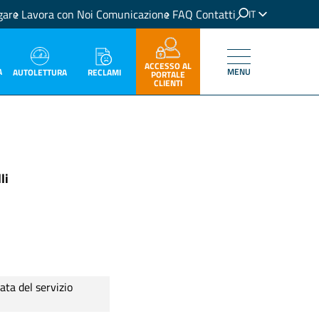
gare
Lavora con Noi
Comunicazione
FAQ
Contatti
IT
EN
ACCESSO AL
A
MENU
RECLAMI
AUTOLETTURA
PORTALE
CLIENTI
li
ta del servizio