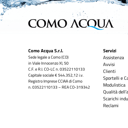
Como Acqua S.r.l.
Servizi
Sede legale a Como (CO)
Assistenza
in Viale Innocenzo XI, 50
Avvisi
C.F. e R.I. CO-LC n. 03522110133
Clienti
Capitale sociale € 544.352,12 i.v.
Sportelli e C
Registro Imprese CCIAA di Como
Modulistica
n. 03522110133 – REA CO-319342
Qualità dell
Scarichi indus
Reclami