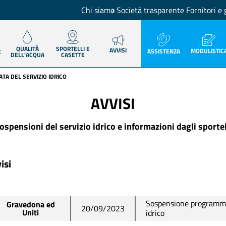
Chi siamo
Società trasparente
Fornitori e 
QUALITÀ
SPORTELLI E
AVVISI
MODULISTIC
ASSISTENZA
E
DELL’ACQUA
CASETTE
A DEL SERVIZIO IDRICO
AVVISI
ospensioni del servizio idrico e informazioni dagli sportel
isi
Sospensione programma
Gravedona ed
20/09/2023
Uniti
idrico