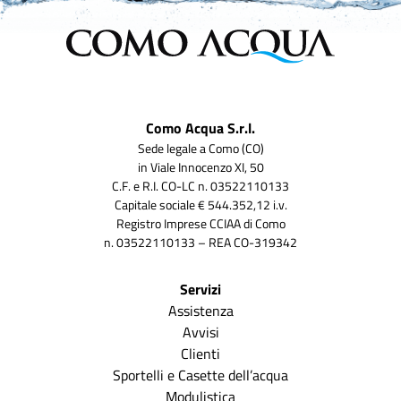
Como Acqua S.r.l.
Sede legale a Como (CO)
in Viale Innocenzo XI, 50
C.F. e R.I. CO-LC n. 03522110133
Capitale sociale € 544.352,12 i.v.
Registro Imprese CCIAA di Como
n. 03522110133 – REA CO-319342
Servizi
Assistenza
Avvisi
Clienti
Sportelli e Casette dell’acqua
Modulistica