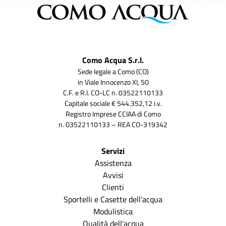
Como Acqua S.r.l.
Sede legale a Como (CO)
in Viale Innocenzo XI, 50
C.F. e R.I. CO-LC n. 03522110133
Capitale sociale € 544.352,12 i.v.
Registro Imprese CCIAA di Como
n. 03522110133 – REA CO-319342
Servizi
Assistenza
Avvisi
Clienti
Sportelli e Casette dell’acqua
Modulistica
Qualità dell’acqua