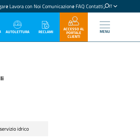
gare
Lavora con Noi
Comunicazione
FAQ
Contatti
IT
EN
ACCESSO AL
A
MENU
RECLAMI
AUTOLETTURA
PORTALE
CLIENTI
li
ervizio idrico