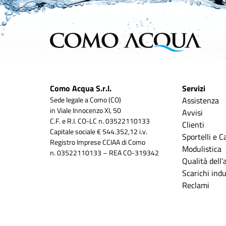
Como Acqua S.r.l.
Servizi
Sede legale a Como (CO)
Assistenza
in Viale Innocenzo XI, 50
Avvisi
C.F. e R.I. CO-LC n. 03522110133
Clienti
Capitale sociale € 544.352,12 i.v.
Sportelli e C
Registro Imprese CCIAA di Como
Modulistica
n. 03522110133 – REA CO-319342
Qualità dell
Scarichi indus
Reclami