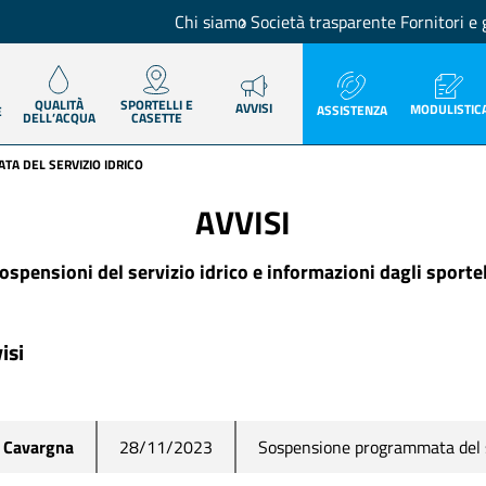
Chi siamo
Società trasparente
Fornitori e 
QUALITÀ
SPORTELLI E
AVVISI
MODULISTIC
ASSISTENZA
E
DELL’ACQUA
CASETTE
A DEL SERVIZIO IDRICO
AVVISI
ospensioni del servizio idrico e informazioni dagli sportel
isi
Sospensione programmata del s
Cavargna
28/11/2023