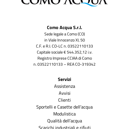
Como Acqua S.r.l.
Sede legale a Como (CO)
in Viale Innocenzo XI, 50
C.F. e R.I. CO-LC n. 03522110133
Capitale sociale € 544.352,12 i.v.
Registro Imprese CCIAA di Como
n. 03522110133 – REA CO-319342
Servizi
Assistenza
Avvisi
Clienti
Sportelli e Casette dell’acqua
Modulistica
Qualità dell’acqua
Scarichi industriali e rifiuti