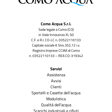
Como Acqua S.r.l.
Sede legale a Como (CO)
in Viale Innocenzo XI, 50
C.F. e R.I. CO-LC n. 03522110133
Capitale sociale € 544.352,12 i.v.
Registro Imprese CCIAA di Como
n. 03522110133 – REA CO-319342
Servizi
Assistenza
Avvisi
Clienti
Sportelli e Casette dell’acqua
Modulistica
Qualità dell’acqua
Scarichi industriali e rifiuti