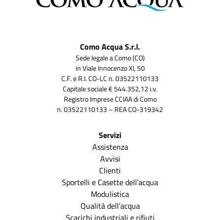
Como Acqua S.r.l.
Sede legale a Como (CO)
in Viale Innocenzo XI, 50
C.F. e R.I. CO-LC n. 03522110133
Capitale sociale € 544.352,12 i.v.
Registro Imprese CCIAA di Como
n. 03522110133 – REA CO-319342
Servizi
Assistenza
Avvisi
Clienti
Sportelli e Casette dell’acqua
Modulistica
Qualità dell’acqua
Scarichi industriali e rifiuti