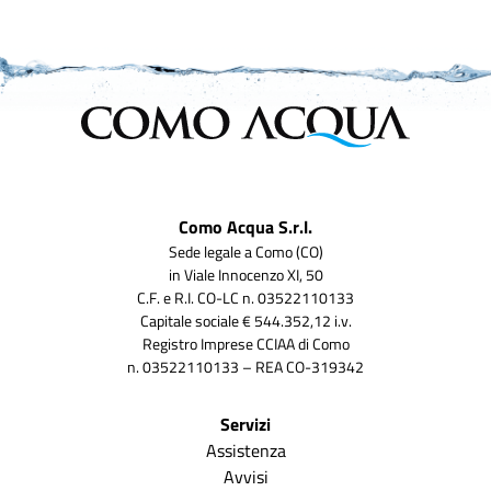
Como Acqua S.r.l.
Sede legale a Como (CO)
in Viale Innocenzo XI, 50
C.F. e R.I. CO-LC n. 03522110133
Capitale sociale € 544.352,12 i.v.
Registro Imprese CCIAA di Como
n. 03522110133 – REA CO-319342
Servizi
Assistenza
Avvisi