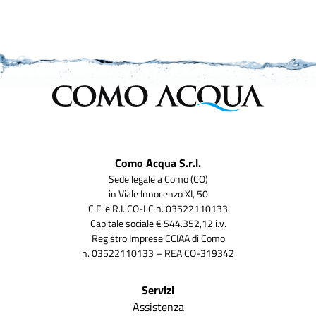
Como Acqua S.r.l.
Sede legale a Como (CO)
in Viale Innocenzo XI, 50
C.F. e R.I. CO-LC n. 03522110133
Capitale sociale € 544.352,12 i.v.
Registro Imprese CCIAA di Como
n. 03522110133 – REA CO-319342
Servizi
Assistenza