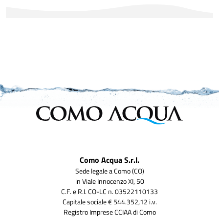
Como Acqua S.r.l.
Sede legale a Como (CO)
in Viale Innocenzo XI, 50
C.F. e R.I. CO-LC n. 03522110133
Capitale sociale € 544.352,12 i.v.
Registro Imprese CCIAA di Como