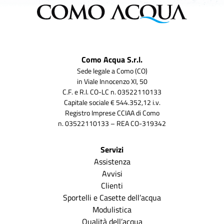
Como Acqua S.r.l.
Sede legale a Como (CO)
in Viale Innocenzo XI, 50
C.F. e R.I. CO-LC n. 03522110133
Capitale sociale € 544.352,12 i.v.
Registro Imprese CCIAA di Como
n. 03522110133 – REA CO-319342
Servizi
Assistenza
Avvisi
Clienti
Sportelli e Casette dell’acqua
Modulistica
Qualità dell’acqua