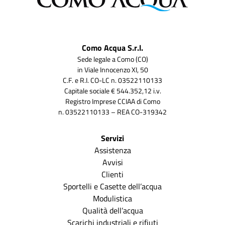
Como Acqua S.r.l.
Sede legale a Como (CO)
in Viale Innocenzo XI, 50
C.F. e R.I. CO-LC n. 03522110133
Capitale sociale € 544.352,12 i.v.
Registro Imprese CCIAA di Como
n. 03522110133 – REA CO-319342
Servizi
Assistenza
Avvisi
Clienti
Sportelli e Casette dell’acqua
Modulistica
Qualità dell’acqua
Scarichi industriali e rifiuti