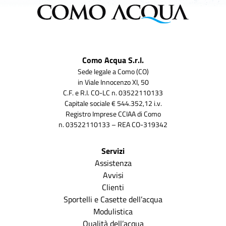
Como Acqua S.r.l.
Sede legale a Como (CO)
in Viale Innocenzo XI, 50
C.F. e R.I. CO-LC n. 03522110133
Capitale sociale € 544.352,12 i.v.
Registro Imprese CCIAA di Como
n. 03522110133 – REA CO-319342
Servizi
Assistenza
Avvisi
Clienti
Sportelli e Casette dell’acqua
Modulistica
Qualità dell’acqua