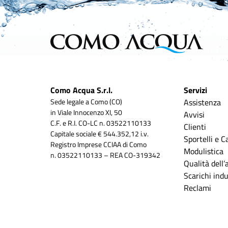
Como Acqua S.r.l.
Servizi
Sede legale a Como (CO)
Assistenza
in Viale Innocenzo XI, 50
Avvisi
C.F. e R.I. CO-LC n. 03522110133
Clienti
Capitale sociale € 544.352,12 i.v.
Sportelli e C
Registro Imprese CCIAA di Como
Modulistica
n. 03522110133 – REA CO-319342
Qualità dell
Scarichi indus
Reclami