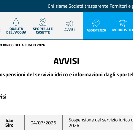
Chi siamo
Società trasparente
Fornitori e 
QUALITÀ
SPORTELLI E
AVVISI
MODULISTIC
ASSISTENZA
E
DELL’ACQUA
CASETTE
O IDRICO DEL 4 LUGLIO 2026
AVVISI
ospensioni del servizio idrico e informazioni dagli sportel
isi
Sospensione del servizio idrico d
San
04/07/2026
Siro
2026